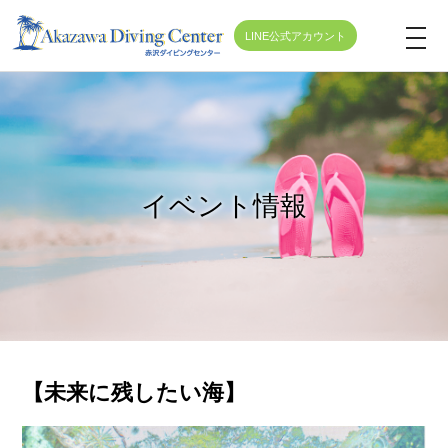
LINE公式アカウント
t
o
g
g
l
e
イベント情報
n
a
v
i
g
a
t
【未来に残したい海】
i
o