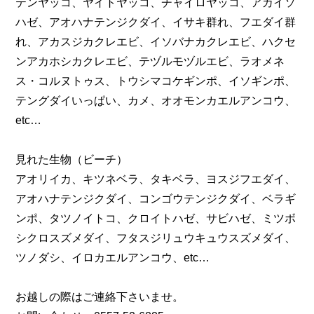
テンヤッコ、ヤイトヤッコ、チャイロヤッコ、アカイソ
ハゼ、アオハナテンジクダイ、イサキ群れ、フエダイ群
れ、アカスジカクレエビ、イソバナカクレエビ、ハクセ
ンアカホシカクレエビ、テヅルモヅルエビ、ラオメネ
ス・コルヌトゥス、トウシマコケギンポ、イソギンポ、
テングダイいっぱい、カメ、オオモンカエルアンコウ、
etc…
見れた生物（ビーチ）
アオリイカ、キツネベラ、タキベラ、ヨスジフエダイ、
アオハナテンジクダイ、コンゴウテンジクダイ、ベラギ
ンポ、タツノイトコ、クロイトハゼ、サビハゼ、ミツボ
シクロスズメダイ、フタスジリュウキュウスズメダイ、
ツノダシ、イロカエルアンコウ、etc…
お越しの際はご連絡下さいませ。