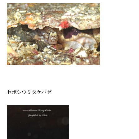
セボシウミタケハゼ