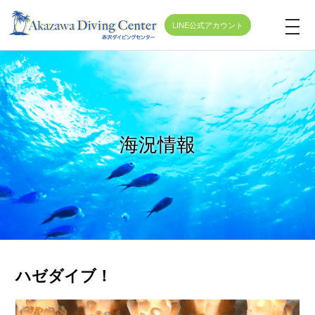
LINE公式アカウント
t
o
g
g
l
e
海況情報
n
a
v
i
g
a
t
ハゼダイブ！
i
o