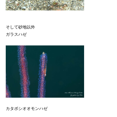
そして砂地以外
ガラスハゼ
カタボシオオモンハゼ