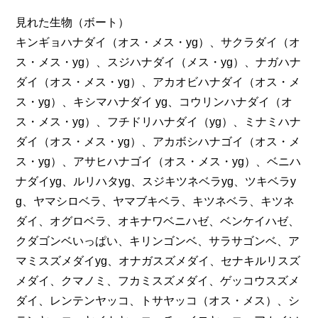
見れた生物（ボート）
キンギョハナダイ（オス・メス・yg）、サクラダイ（オ
ス・メス・yg）、スジハナダイ（メス・yg）、ナガハナ
ダイ（オス・メス・yg）、アカオビハナダイ（オス・メ
ス・yg）、キシマハナダイ yg、コウリンハナダイ（オ
ス・メス・yg）、フチドリハナダイ（yg）、ミナミハナ
ダイ（オス・メス・yg）、アカボシハナゴイ（オス・メ
ス・yg）、アサヒハナゴイ（オス・メス・yg）、ベニハ
ナダイyg、ルリハタyg、スジキツネベラyg、ツキベラy
g、ヤマシロベラ、ヤマブキベラ、キツネベラ、キツネ
ダイ、オグロベラ、オキナワベニハゼ、ベンケイハゼ、
クダゴンベいっぱい、キリンゴンベ、サラサゴンベ、ア
マミスズメダイyg、オナガスズメダイ、セナキルリスズ
メダイ、クマノミ、フカミスズメダイ、ゲッコウスズメ
ダイ、レンテンヤッコ、トサヤッコ（オス・メス）、シ