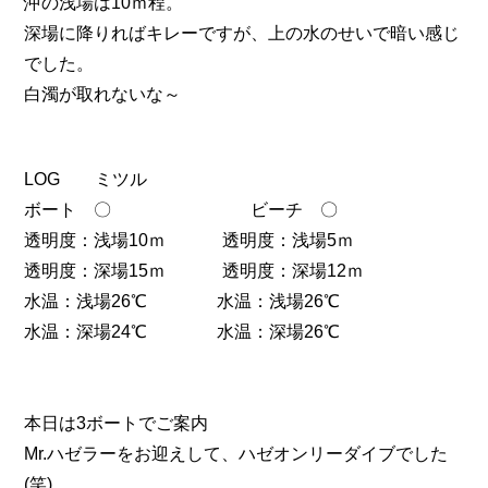
沖の浅場は10ｍ程。
深場に降りればキレーですが、上の水のせいで暗い感じ
でした。
白濁が取れないな～
LOG ミツル
ボート 〇 ビーチ 〇
透明度：浅場10ｍ 透明度：浅場5ｍ
透明度：深場15ｍ 透明度：深場12ｍ
水温：浅場26℃ 水温：浅場26℃
水温：深場24℃ 水温：深場26℃
本日は3ボートでご案内
Mr.ハゼラーをお迎えして、ハゼオンリーダイブでした
(笑)