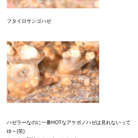
フタイロサンゴハゼ
ハゼラーなのに一番HOTなアケボノハゼは見れないって
ゆ～(笑)