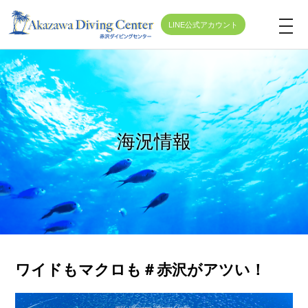
LINE公式アカウント
t
o
g
g
l
e
海況情報
n
a
v
i
g
a
t
ワイドもマクロも＃赤沢がアツい！
i
o