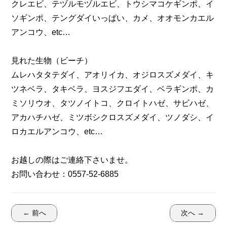
クレエビ、テヅルモヅルエビ、トウシマコケギンポ、イ
ソギンポ、テングダイいっぱい、カメ、オオモンカエル
アンコウ、etc…
見れた生物（ビーチ）
ムレハタタテダイ、アオリイカ、オジロスズメダイ、キ
ツネベラ、タキベラ、ヨスジフエダイ、ベラギンポ、カ
ミソリウオ、タツノイトコ、クロイトハゼ、サビハゼ、
アカハチハゼ、ミツボシクロスズメダイ、ツノダシ、イ
ロカエルアンコウ、etc…
お越しの際はご連絡下さいませ。
お問い合わせ：0557-52-6885
← 前へ
次へ →