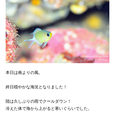
n
本日は南よりの風。
終日穏やかな海況となりました！
陸は久しぶりの雨でクールダウン！
冷えた体で海から上がると寒いぐらいでした。