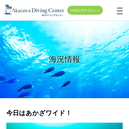
LINE公式アカウント
t
o
g
g
l
e
海況情報
n
a
v
i
g
a
t
今日はあかざワイド！
i
o