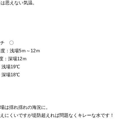
とは思えない気温。
 〇
：浅場5ｍ～12ｍ
度：深場12ｍ
場19℃
場18℃
場は揺れ揺れの海況に。
えにくいですが堤防超えれば問題なくキレーな水です！