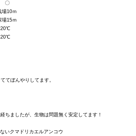
 〇
場10ｍ
場15ｍ
0℃
0℃
しててぼんやりしてます。
日経ちましたが、生物は問題無く安定してます！
ないクマドリカエルアンコウ