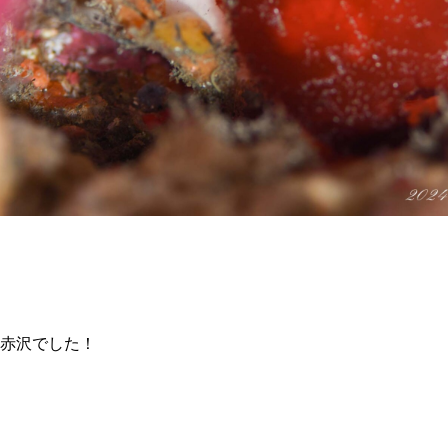
赤沢でした！