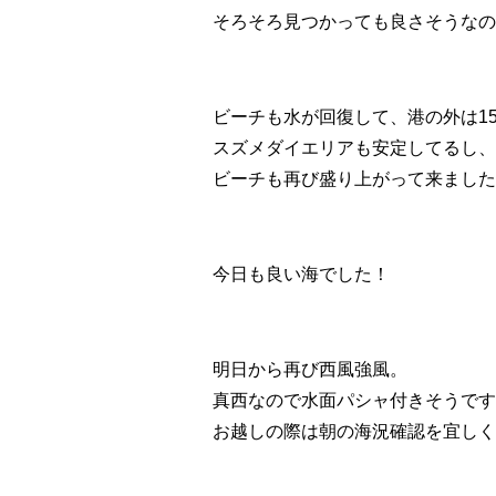
そろそろ見つかっても良さそうなの
ビーチも水が回復して、港の外は1
スズメダイエリアも安定してるし、
ビーチも再び盛り上がって来ました
今日も良い海でした！
明日から再び西風強風。
真西なので水面パシャ付きそうです
お越しの際は朝の海況確認を宜しく