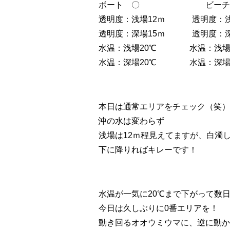
ボート 〇 ビーチ
透明度：浅場12ｍ 透明度：浅
透明度：深場15ｍ 透明度：深
水温：浅場20℃ 水温：浅場2
水温：深場20℃ 水温：深場2
本日は通常エリアをチェック（笑）
沖の水は変わらず
浅場は12ｍ程見えてますが、白濁
下に降りればキレーです！
水温が一気に20℃まで下がって数
今日は久しぶりに0番エリアを！
動き回るオオウミウマに、逆に動か