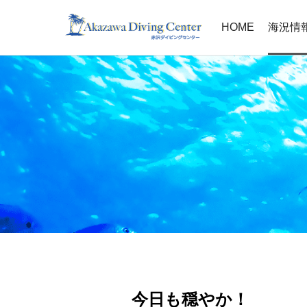
HOME
海況情
今日も穏やか！