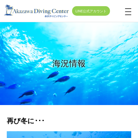
LINE公式アカウント
t
o
g
g
l
e
海況情報
n
a
v
i
g
a
t
再び冬に･･･
i
o