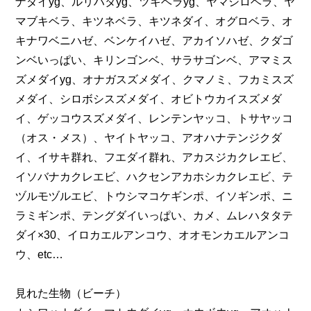
ナダイyg、ルリハタyg、ツキベラyg、ヤマシロベラ、ヤ
マブキベラ、キツネベラ、キツネダイ、オグロベラ、オ
キナワベニハゼ、ベンケイハゼ、アカイソハゼ、クダゴ
ンベいっぱい、キリンゴンベ、サラサゴンベ、アマミス
ズメダイyg、オナガスズメダイ、クマノミ、フカミスズ
メダイ、シロボシスズメダイ、オビトウカイスズメダ
イ、ゲッコウスズメダイ、レンテンヤッコ、トサヤッコ
（オス・メス）、ヤイトヤッコ、アオハナテンジクダ
イ、イサキ群れ、フエダイ群れ、アカスジカクレエビ、
イソバナカクレエビ、ハクセンアカホシカクレエビ、テ
ヅルモヅルエビ、トウシマコケギンポ、イソギンポ、ニ
ラミギンポ、テングダイいっぱい、カメ、ムレハタタテ
ダイ×30、イロカエルアンコウ、オオモンカエルアンコ
ウ、etc…
見れた生物（ビーチ）