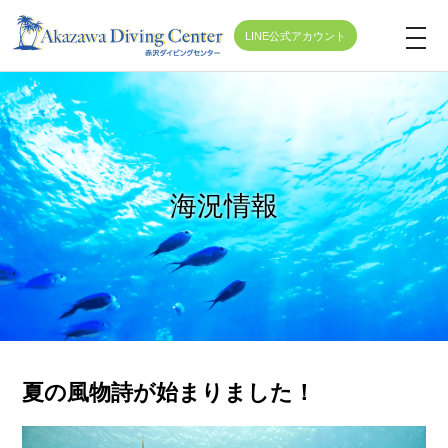
LINE公式アカウント
t
o
g
g
l
e
海況情報
n
a
v
i
g
a
t
夏の風物詩が始まりました！
i
o