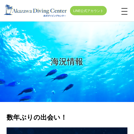
LINE公式アカウント
t
o
g
g
l
e
海況情報
n
a
v
i
g
a
t
数年ぶりの出会い！
i
o