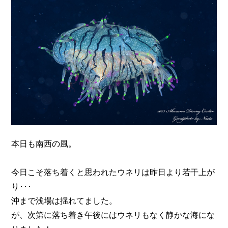
n
本日も南西の風。
今日こそ落ち着くと思われたウネリは昨日より若干上が
り･･･
沖まで浅場は揺れてました。
が、次第に落ち着き午後にはウネリもなく静かな海にな