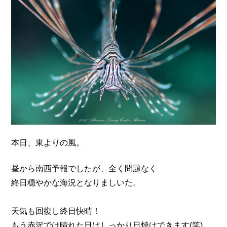
n
本日、東よりの風。
昼から南西予報でしたが、全く問題なく
終日穏やかな海況となりましいた。
天気も回復し終日快晴！
もう赤沢では晴れた日はしっかり日焼けできます(笑)