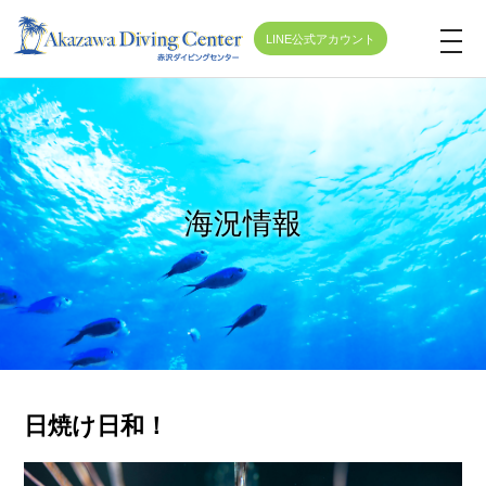
LINE公式アカウント
t
o
g
g
l
e
海況情報
n
a
v
i
g
a
t
日焼け日和！
i
o