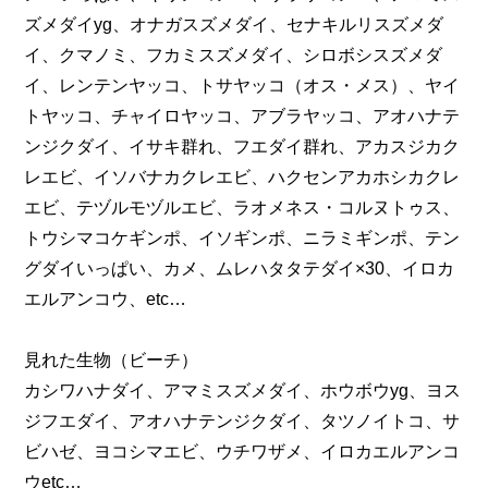
ズメダイyg、オナガスズメダイ、セナキルリスズメダ
イ、クマノミ、フカミスズメダイ、シロボシスズメダ
イ、レンテンヤッコ、トサヤッコ（オス・メス）、ヤイ
トヤッコ、チャイロヤッコ、アブラヤッコ、アオハナテ
ンジクダイ、イサキ群れ、フエダイ群れ、アカスジカク
レエビ、イソバナカクレエビ、ハクセンアカホシカクレ
エビ、テヅルモヅルエビ、ラオメネス・コルヌトゥス、
トウシマコケギンポ、イソギンポ、ニラミギンポ、テン
グダイいっぱい、カメ、ムレハタタテダイ×30、イロカ
エルアンコウ、etc…
見れた生物（ビーチ）
カシワハナダイ、アマミスズメダイ、ホウボウyg、ヨス
ジフエダイ、アオハナテンジクダイ、タツノイトコ、サ
ビハゼ、ヨコシマエビ、ウチワザメ、イロカエルアンコ
ウetc…