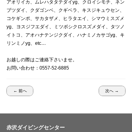
アオリイカ、ムレハタタテダイyg、クロイシモチ、ネン
ブツダイ、クダゴンベ、クギベラ、キスジキュウセン、
コケギンポ、サカタザメ、ヒラタエイ、シマウミスズメ
yg、ヨスジフエダイ、ミツボシクロスズメダイ、タツノ
イトコ、アオハナテンジクダイ、ハナミノカサゴyg、キ
リンミノyg、etc…
お越しの際はご連絡下さいませ。
お問い合わせ：0557-52-6885
← 前へ
次へ →
赤沢ダイビングセンター