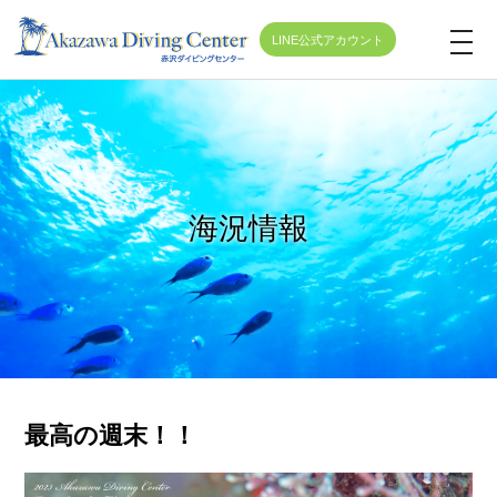
LINE公式アカウント
t
o
g
g
l
e
海況情報
n
a
v
i
g
a
t
最高の週末！！
i
o