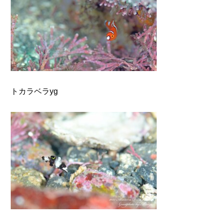
トカラベラyg