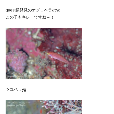
guest様発見のオグロベラのyg
この子もキレーですね～！
ツユベラyg