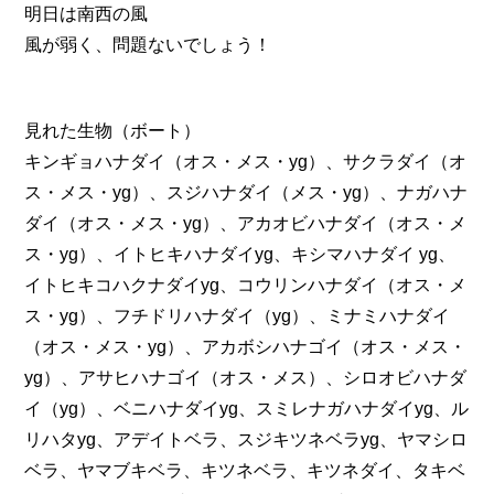
明日は南西の風
風が弱く、問題ないでしょう！
見れた生物（ボート）
キンギョハナダイ（オス・メス・yg）、サクラダイ（オ
ス・メス・yg）、スジハナダイ（メス・yg）、ナガハナ
ダイ（オス・メス・yg）、アカオビハナダイ（オス・メ
ス・yg）、イトヒキハナダイyg、キシマハナダイ yg、
イトヒキコハクナダイyg、コウリンハナダイ（オス・メ
ス・yg）、フチドリハナダイ（yg）、ミナミハナダイ
（オス・メス・yg）、アカボシハナゴイ（オス・メス・
yg）、アサヒハナゴイ（オス・メス）、シロオビハナダ
イ（yg）、ベニハナダイyg、スミレナガハナダイyg、ル
リハタyg、アデイトベラ、スジキツネベラyg、ヤマシロ
ベラ、ヤマブキベラ、キツネベラ、キツネダイ、タキベ