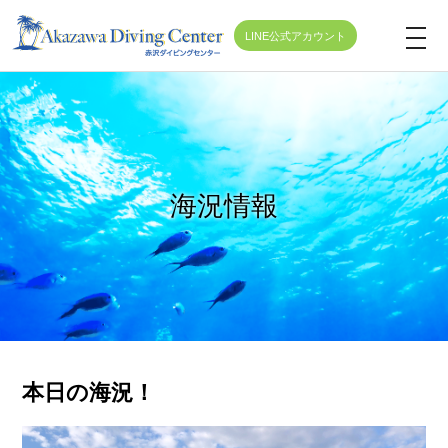
LINE公式アカウント
t
o
g
g
l
e
海況情報
n
a
v
i
g
a
t
本日の海況！
i
o