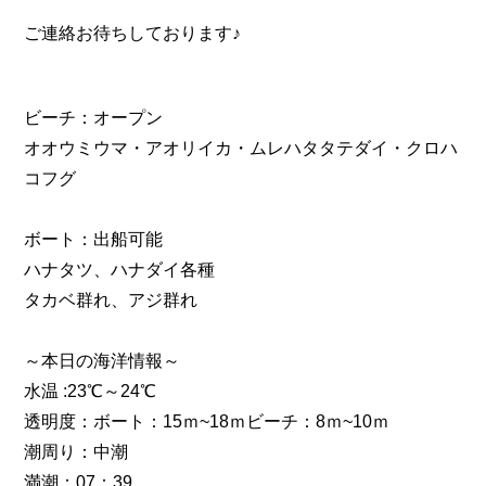
ご連絡お待ちしております♪
ビーチ：オープン
オオウミウマ・アオリイカ・ムレハタタテダイ・クロハ
コフグ
ボート：出船可能
ハナタツ、ハナダイ各種
タカベ群れ、アジ群れ
～本日の海洋情報～
水温 :23℃～24℃
透明度：ボート：15ｍ~18ｍビーチ：8ｍ~10ｍ
潮周り：中潮
満潮：07：39