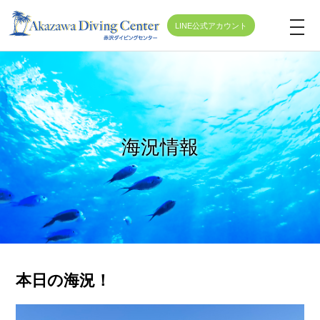
LINE公式アカウント
t
o
g
g
l
e
海況情報
n
a
v
i
g
a
t
本日の海況！
i
o