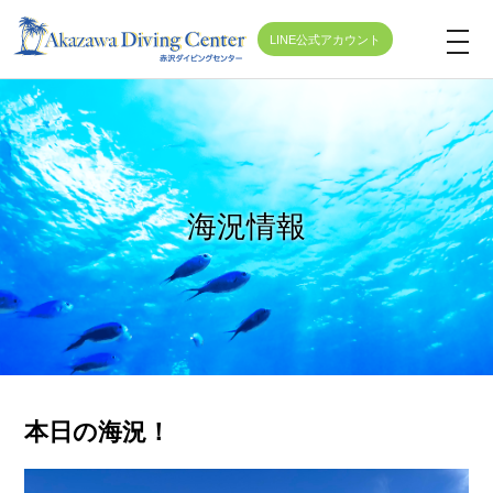
LINE公式アカウント
t
o
g
g
l
e
海況情報
n
a
v
i
g
a
t
本日の海況！
i
o