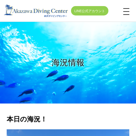
LINE公式アカウント
t
o
g
g
l
e
海況情報
n
a
v
i
g
a
t
本日の海況！
i
o