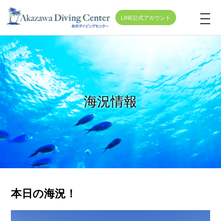
LINE公式アカウント
t
o
g
g
l
e
海況情報
n
a
v
i
g
a
t
本日の海況！
i
o