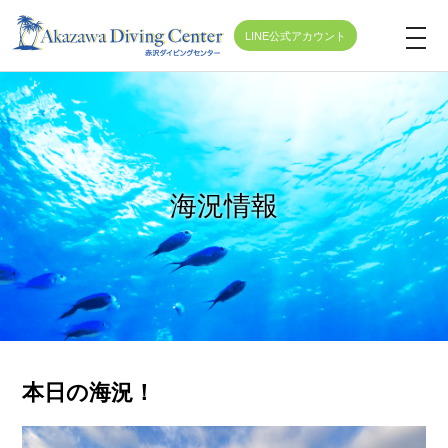
LINE公式アカウント
t
o
g
g
l
e
海況情報
n
a
v
i
g
a
t
本日の海況！
i
o