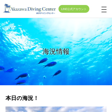
LINE公式アカウント
t
o
g
g
l
e
海況情報
n
a
v
i
g
a
t
本日の海況！
i
o