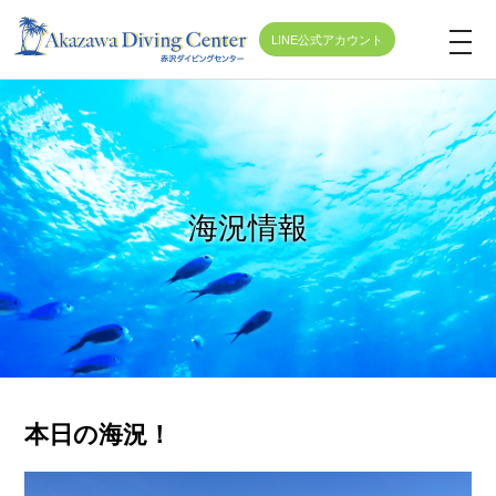
LINE公式アカウント
t
o
g
g
l
e
海況情報
n
a
v
i
g
a
t
本日の海況！
i
o