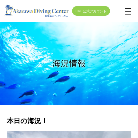
LINE公式アカウント
t
o
g
g
l
e
海況情報
n
a
v
i
g
a
t
本日の海況！
i
o