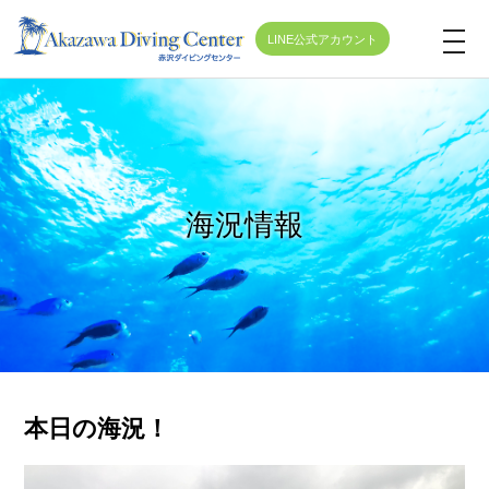
LINE公式アカウント
t
o
g
g
l
e
海況情報
n
a
v
i
g
a
t
本日の海況！
i
o