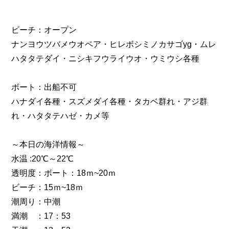
ビーチ：オープン
ナンヨウツバメウオペア・ヒレボシミノカサゴyg・ムレ
ハタタテダイ・ニシキフウライウオ・ウミウシ各種
ボート：出船不可
ハナダイ各種・スズメダイ各種・タカベ群れ・アジ群
れ・ハタタテハゼ・カメ等
～本日の海洋情報～
水温 :20℃～22℃
透明度：ボート：18ｍ~20ｍ
ビーチ：15ｍ~18ｍ
潮周り：中潮
満潮 ：17：53