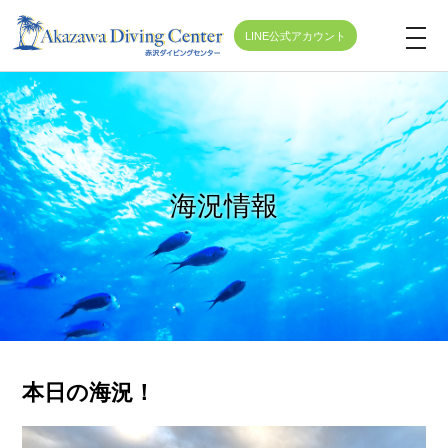
LINE公式アカウント
t
o
g
g
l
e
海況情報
n
a
v
i
g
a
t
本日の海況！
i
o