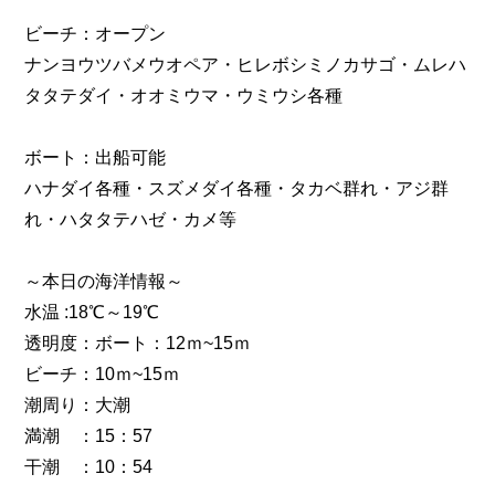
ビーチ：オープン
ナンヨウツバメウオペア・ヒレボシミノカサゴ・ムレハ
タタテダイ・オオミウマ・ウミウシ各種
ボート：出船可能
ハナダイ各種・スズメダイ各種・タカベ群れ・アジ群
れ・ハタタテハゼ・カメ等
～本日の海洋情報～
水温 :18℃～19℃
透明度：ボート：12ｍ~15ｍ
ビーチ：10ｍ~15ｍ
潮周り：大潮
満潮 ：15：57
干潮 ：10：54