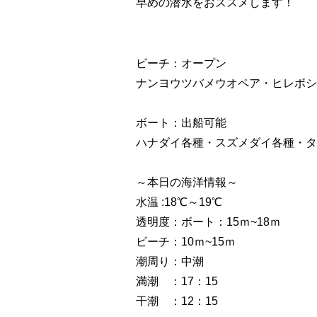
早めの潜水をおススメします！
ビーチ：オープン
ナンヨウツバメウオペア・ヒレボシ
ボート：出船可能
ハナダイ各種・スズメダイ各種・タ
～本日の海洋情報～
水温 :18℃～19℃
透明度：ボート：15ｍ~18ｍ
ビーチ：10ｍ~15ｍ
潮周り：中潮
満潮 ：17：15
干潮 ：12：15