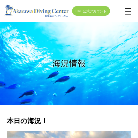
LINE公式アカウント
t
o
g
g
l
e
海況情報
n
a
v
i
g
a
t
本日の海況！
i
o