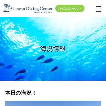
LINE公式アカウント
t
o
g
g
l
e
海況情報
n
a
v
i
g
a
t
本日の海況！
i
o