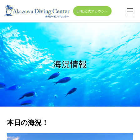
LINE公式アカウント
t
o
g
g
l
e
海況情報
n
a
v
i
g
a
t
本日の海況！
i
o