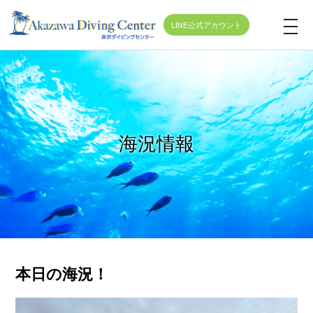
LINE公式アカウント
t
o
g
g
l
e
海況情報
n
a
v
i
g
a
t
本日の海況！
i
o