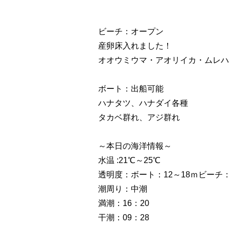
ビーチ：オープン
産卵床入れました！
オオウミウマ・アオリイカ・ムレハ
ボート：出船可能
ハナタツ、ハナダイ各種
タカベ群れ、アジ群れ
～本日の海洋情報～
水温 :21℃～25℃
透明度：ボート：12～18ｍビーチ：
潮周り：中潮
満潮：16：20
干潮：09：28