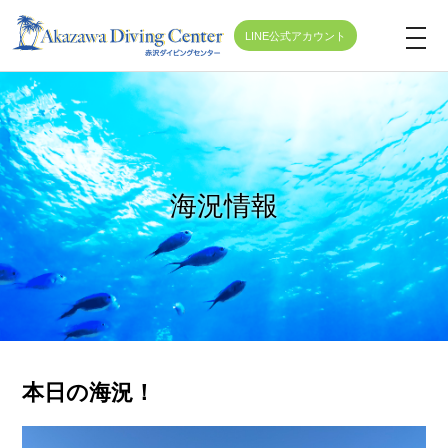
LINE公式アカウント
t
o
g
g
l
e
海況情報
n
a
v
i
g
a
t
本日の海況！
i
o