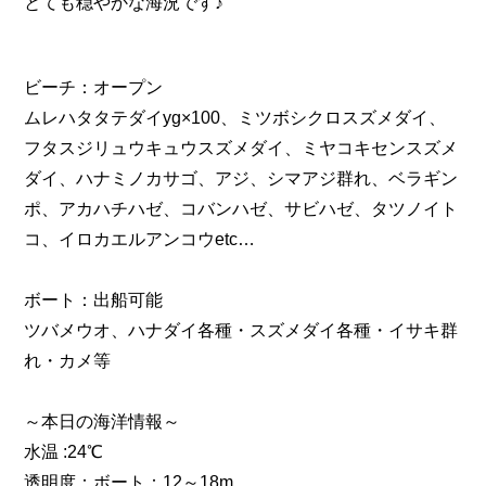
とても穏やかな海況です♪
ビーチ：オープン
ムレハタタテダイyg×100、ミツボシクロスズメダイ、
フタスジリュウキュウスズメダイ、ミヤコキセンスズメ
ダイ、ハナミノカサゴ、アジ、シマアジ群れ、ベラギン
ポ、アカハチハゼ、コバンハゼ、サビハゼ、タツノイト
コ、イロカエルアンコウetc…
ボート：出船可能
ツバメウオ、ハナダイ各種・スズメダイ各種・イサキ群
れ・カメ等
～本日の海洋情報～
水温 :24℃
透明度：ボート：12～18m