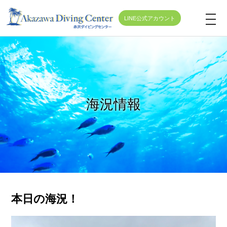
LINE公式アカウント
t
o
g
g
l
e
海況情報
n
a
v
i
g
a
t
本日の海況！
i
o