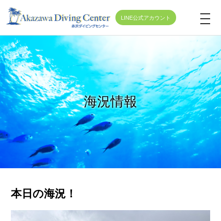
LINE公式アカウント
t
o
g
g
l
e
海況情報
n
a
v
i
g
a
t
本日の海況！
i
o