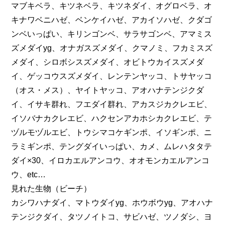
マブキベラ、キツネベラ、キツネダイ、オグロベラ、オ
キナワベニハゼ、ベンケイハゼ、アカイソハゼ、クダゴ
ンベいっぱい、キリンゴンベ、サラサゴンベ、アマミス
ズメダイyg、オナガスズメダイ、クマノミ、フカミスズ
メダイ、シロボシスズメダイ、オビトウカイスズメダ
イ、ゲッコウスズメダイ、レンテンヤッコ、トサヤッコ
（オス・メス）、ヤイトヤッコ、アオハナテンジクダ
イ、イサキ群れ、フエダイ群れ、アカスジカクレエビ、
イソバナカクレエビ、ハクセンアカホシカクレエビ、テ
ヅルモヅルエビ、トウシマコケギンポ、イソギンポ、ニ
ラミギンポ、テングダイいっぱい、カメ、ムレハタタテ
ダイ×30、イロカエルアンコウ、オオモンカエルアンコ
ウ、etc…
見れた生物（ビーチ）
カシワハナダイ、マトウダイyg、ホウボウyg、アオハナ
テンジクダイ、タツノイトコ、サビハゼ、ツノダシ、ヨ