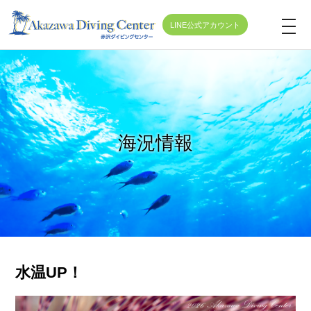
LINE公式アカウント
t
o
g
g
l
e
海況情報
n
a
v
i
g
a
t
水温UP！
i
o