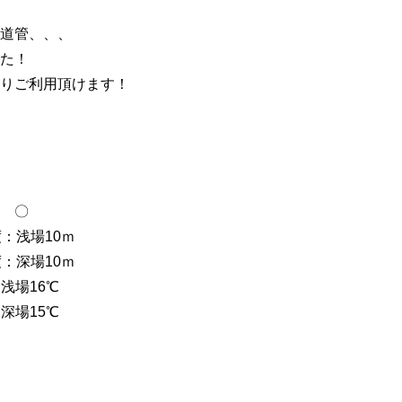
道管、、、
た！
りご利用頂けます！
 〇
浅場10ｍ
深場10ｍ
場16℃
場15℃