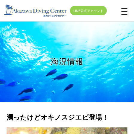
LINE公式アカウント
t
o
g
g
l
e
海況情報
n
a
v
i
g
a
t
濁ったけどオキノスジエビ登場！
i
o