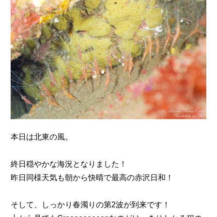
n
本日は北東の風。
終日穏やかな海況となりました！
昨日同様天気も朝から快晴で最高の赤沢日和！
そして、しっかり春濁りの第2波が到来です！