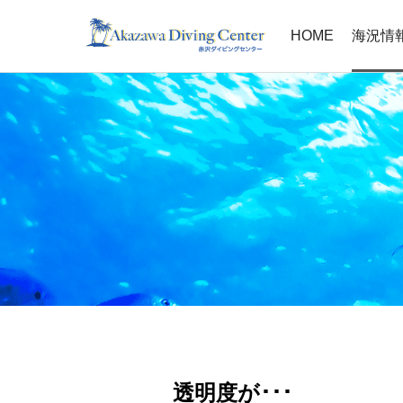
HOME
海況情
透明度が･･･