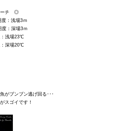
チ ◎
：浅場3ｍ
：深場3ｍ
場23℃
場20℃
魚がブンブン逃げ回る･･･
がスゴイです！