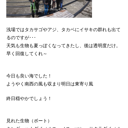
浅場ではタカサゴやアジ、タカベにイサキの群れも出て
るのですが･･･
天気も生物も夏っぽくなってきたし、後は透明度だけ。
早く回復してくれ～
今日も良い海でした！
ようやく南西の風も収まり明日は東寄り風
終日穏やかでしょう！
見れた生物（ボート）