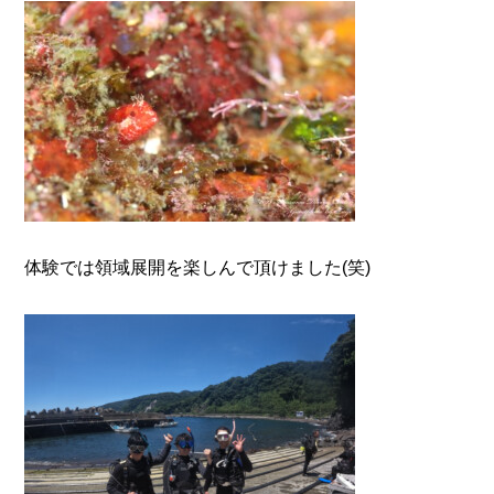
体験では領域展開を楽しんで頂けました(笑)