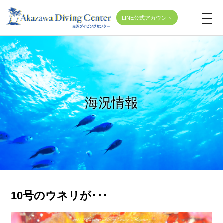
LINE公式アカウント
t
o
g
g
l
e
海況情報
n
a
v
i
g
a
t
10号のウネリが･･･
i
o