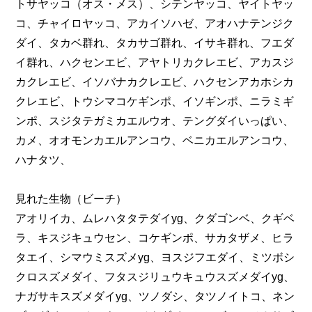
トサヤッコ（オス・メス）、シテンヤッコ、ヤイトヤッ
コ、チャイロヤッコ、アカイソハゼ、アオハナテンジク
ダイ、タカベ群れ、タカサゴ群れ、イサキ群れ、フエダ
イ群れ、ハクセンエビ、アヤトリカクレエビ、アカスジ
カクレエビ、イソバナカクレエビ、ハクセンアカホシカ
クレエビ、トウシマコケギンポ、イソギンポ、ニラミギ
ンポ、スジタテガミカエルウオ、テングダイいっぱい、
カメ、オオモンカエルアンコウ、ベニカエルアンコウ、
ハナタツ、
見れた生物（ビーチ）
アオリイカ、ムレハタタテダイyg、クダゴンベ、クギベ
ラ、キスジキュウセン、コケギンポ、サカタザメ、ヒラ
タエイ、シマウミスズメyg、ヨスジフエダイ、ミツボシ
クロスズメダイ、フタスジリュウキュウスズメダイyg、
ナガサキスズメダイyg、ツノダシ、タツノイトコ、ネン