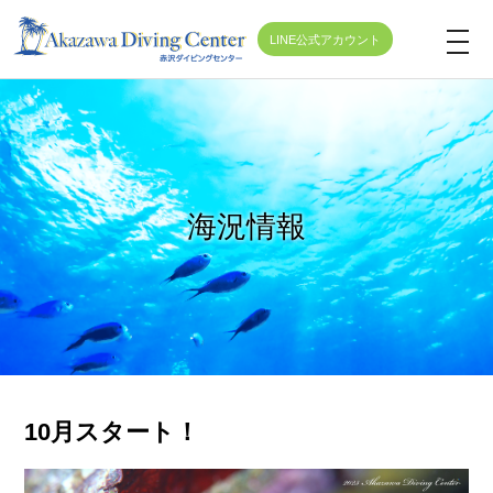
LINE公式アカウント
t
o
g
g
l
e
海況情報
n
a
v
i
g
a
t
10月スタート！
i
o