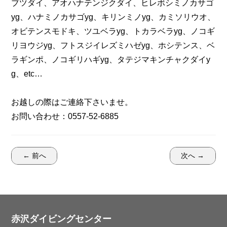
ブツダイ、アオハナテンジクダイ、ヒレボシミノカサゴ
yg、ハナミノカサゴyg、キリンミノyg、カミソリウオ、
オビテンスモドキ、ツユベラyg、トカラベラyg、ノコギ
リヨウジyg、フトスジイレズミハゼyg、ホシテンス、ベ
ラギンポ、ノコギリハギyg、タテジマキンチャクダイy
g、etc…
お越しの際はご連絡下さいませ。
お問い合わせ：0557-52-6885
← 前へ
次へ →
赤沢ダイビングセンター